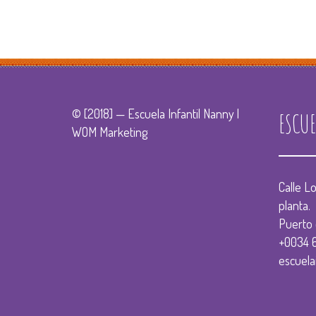
© [2018] — Escuela Infantil Nanny |
ESCU
WOM Marketing
Calle L
planta.
Puerto 
+0034 
escuela