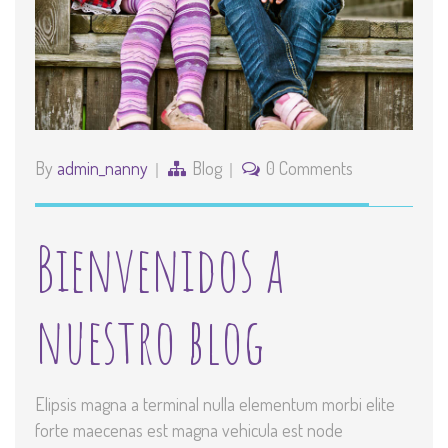
By
admin_nanny
Blog
0 Comments
Bienvenidos a
nuestro blog
Elipsis magna a terminal nulla elementum morbi elite
forte maecenas est magna vehicula est node