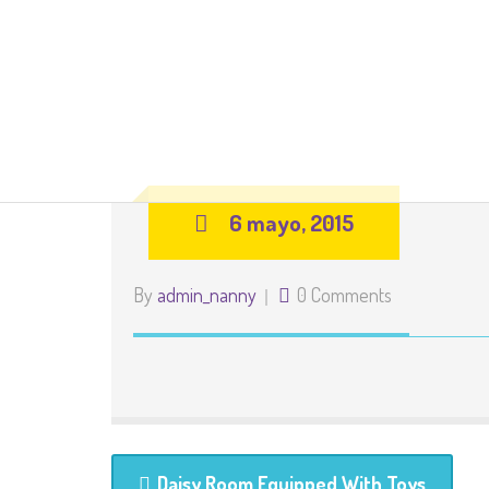
6 mayo, 2015
By
admin_nanny
0 Comments
Daisy Room Equipped With Toys