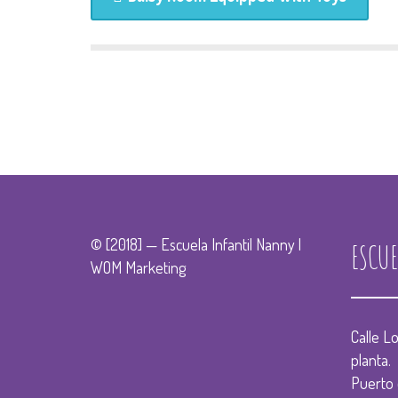
© [2018] — Escuela Infantil Nanny |
ESCU
WOM Marketing
Calle L
planta.
Puerto 